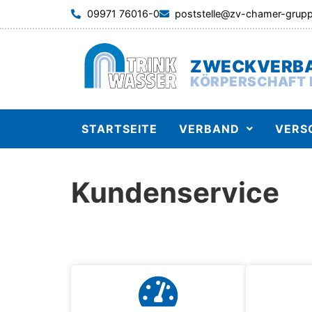
09971 76016-0
poststelle@zv-chamer-grup
ZWECKVERBA
KÖRPERSCHAFT 
STARTSEITE
VERBAND
VERS
Kundenservice